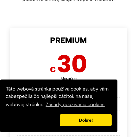
PREMIUM
30
€
Mesačne
Táto webová stránka používa cookies, aby vám
zabezpečila čo najlepší zážitok na našej
Aplikácia pre trénerov
webovej stránke.
Zásady používania cookies
Aplikácia pre klientov
Dobre!
Internetový obchod