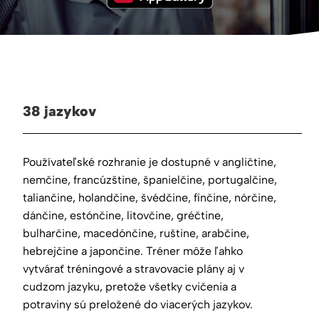
38 jazykov
Používateľské rozhranie je dostupné v angličtine,
nemčine, francúzštine, španielčine, portugalčine,
taliančine, holandčine, švédčine, fínčine, nórčine,
dánčine, estónčine, litovčine, gréčtine,
bulharčine, macedónčine, ruštine, arabčine,
hebrejčine a japončine. Tréner môže ľahko
vytvárať tréningové a stravovacie plány aj v
cudzom jazyku, pretože všetky cvičenia a
potraviny sú preložené do viacerých jazykov.