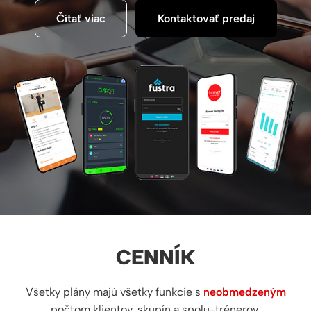
Čítať viac
Kontaktovať predaj
CENNÍK
Všetky plány majú všetky funkcie s
neobmedzeným
počtom klientov, skupín a spolu-trénerov.