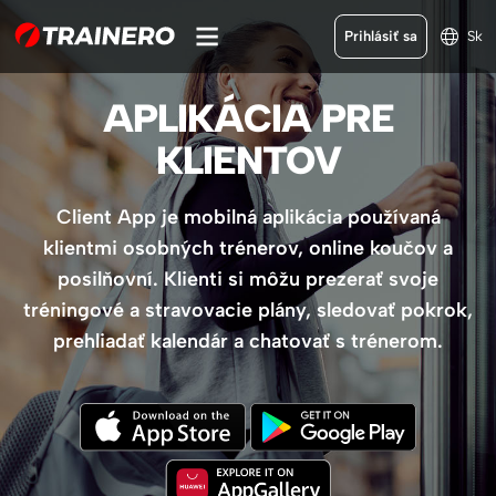
Prihlásiť sa
Sk
APLIKÁCIA PRE
KLIENTOV
Client App je mobilná aplikácia používaná
klientmi osobných trénerov, online koučov a
posilňovní. Klienti si môžu prezerať svoje
tréningové a stravovacie plány, sledovať pokrok,
prehliadať kalendár a chatovať s trénerom.