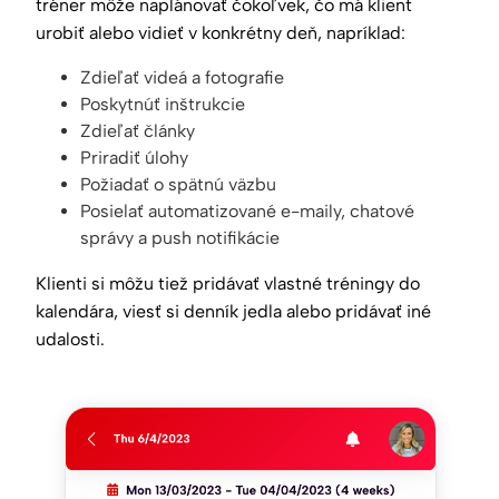
tréner môže naplánovať čokoľvek, čo má klient
urobiť alebo vidieť v konkrétny deň, napríklad:
Zdieľať videá a fotografie
Poskytnúť inštrukcie
Zdieľať články
Priradiť úlohy
Požiadať o spätnú väzbu
Posielať automatizované e-maily, chatové
správy a push notifikácie
Klienti si môžu tiež pridávať vlastné tréningy do
kalendára, viesť si denník jedla alebo pridávať iné
udalosti.