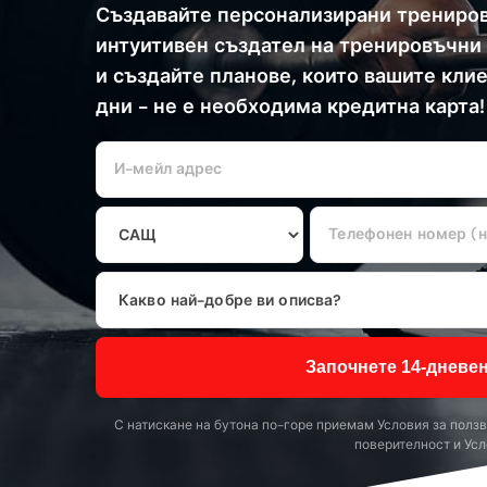
Създавайте персонализирани трениров
интуитивен създател на тренировъчни 
и създайте планове, които вашите клие
дни - не е необходима кредитна карта!
Започнете 14-дневе
С натискане на бутона по-горе приемам
Условия за полз
поверителност
и
Усл