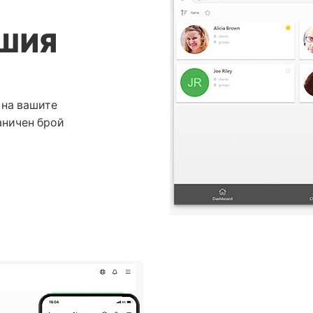
АШИЯ
 на вашите
аничен брой