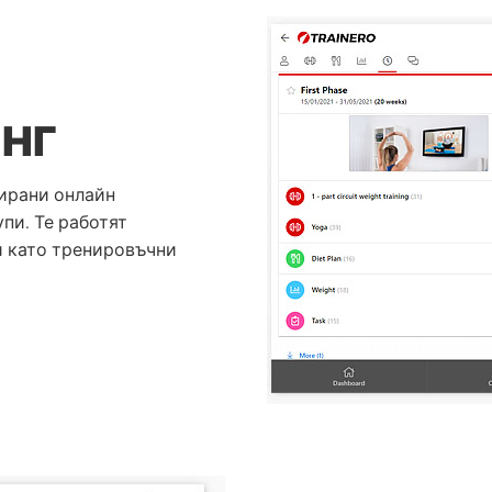
НГ
ирани онлайн
пи. Те работят
и като тренировъчни