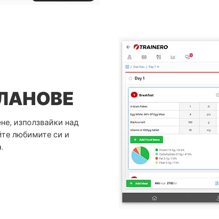
ЛАНОВЕ
не, използвайки над
йте любимите си и
.