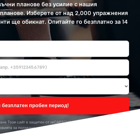
ъчни планове без усилие с нашия
планове. Изберете от над 2,000 упражнения
нти ще обикнат. Опитайте го безплатно за 14
н безплатен пробен период!
ване
Този сайт е защитен от reCAPTCHA и се прилагат
Политиката за
овията за ползване
на Google.