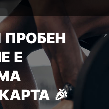
 ПРОБЕН
Е Е
МА
КАРТА 🎉