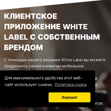
КЛИЕНТСКОЕ
ПРИЛОЖЕНИЕ WHITE
LABEL С СОБСТВЕННЫМ
БРЕНДОМ
С помощью нашего решения White Label вы можете
предложить своим клиентам мобильное
приложение под собственным брендом,
Для максимального удобства этот веб-
построенное на самой интерактивной и гибкой
тренинговой платформе на рынке. Приложение
сайт использует cookies.
Политика cookie
использует новейшие облачные технологии и
позволяет предоставлять качественные и
Хорошо!
современные тренинг-услуги для ваших клиентов.