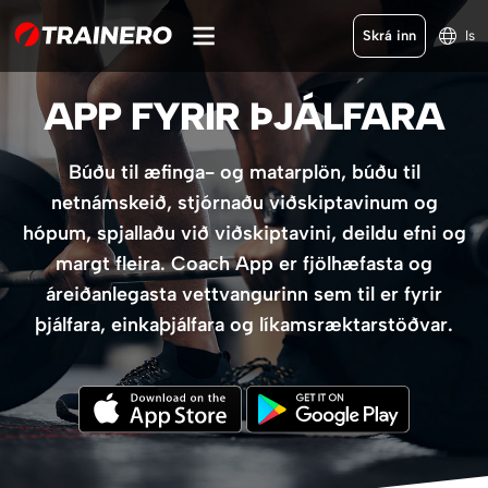
Skrá inn
Is
APP FYRIR ÞJÁLFARA
Búðu til æfinga- og matarplön, búðu til
netnámskeið, stjórnaðu viðskiptavinum og
hópum, spjallaðu við viðskiptavini, deildu efni og
margt fleira. Coach App er fjölhæfasta og
áreiðanlegasta vettvangurinn sem til er fyrir
þjálfara, einkaþjálfara og líkamsræktarstöðvar.