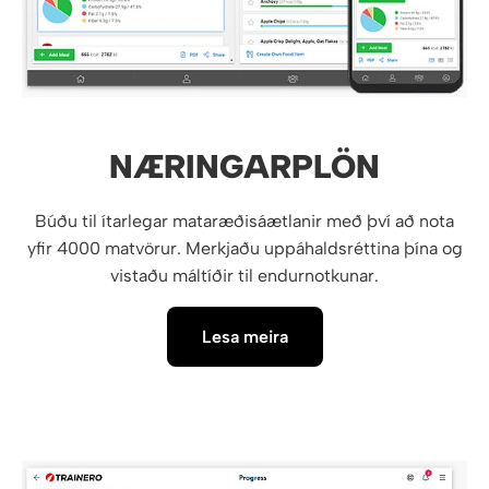
NÆRINGARPLÖN
Búðu til ítarlegar mataræðisáætlanir með því að nota
yfir 4000 matvörur. Merkjaðu uppáhaldsréttina þína og
vistaðu máltíðir til endurnotkunar.
Lesa meira