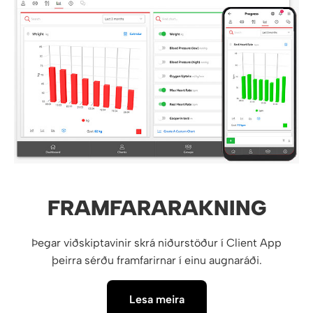
FRAMFARARAKNING
Þegar viðskiptavinir skrá niðurstöður í Client App
þeirra sérðu framfarirnar í einu augnaráði.
Lesa meira