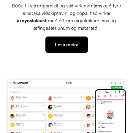
Búðu til yfirgripsmikil og sjálfvirk netnámskeið fyrir
einstaka viðskiptavini og hópa. Það virkar
áreynslulaust
með öðrum eiginleikum eins og
æfingaáætlunum og mataræði.
Lesa meira