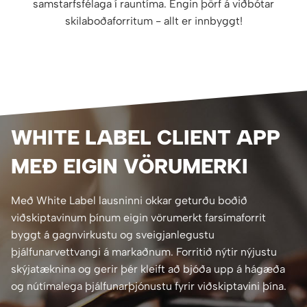
samstarfsfélaga í rauntíma. Engin þörf á viðbótar
skilaboðaforritum - allt er innbyggt!
WHITE LABEL CLIENT APP
MEÐ EIGIN VÖRUMERKI
Með White Label lausninni okkar geturðu boðið
viðskiptavinum þínum eigin vörumerkt farsímaforrit
byggt á gagnvirkustu og sveigjanlegustu
þjálfunarvettvangi á markaðnum. Forritið nýtir nýjustu
skýjatæknina og gerir þér kleift að bjóða upp á hágæða
og nútímalega þjálfunarþjónustu fyrir viðskiptavini þína.