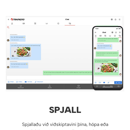
SPJALL
Spjallaðu við viðskiptavini þína, hópa eða