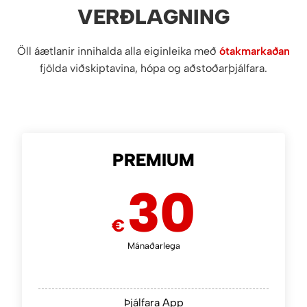
VERÐLAGNING
Öll áætlanir innihalda alla eiginleika með
ótakmarkaðan
fjölda viðskiptavina, hópa og aðstoðarþjálfara.
PREMIUM
30
€
Mánaðarlega
Þjálfara App