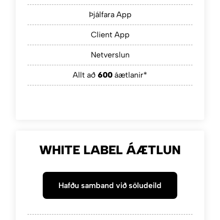
Þjálfara App
Client App
Netverslun
Allt að
600
áætlanir*
WHITE LABEL ÁÆTLUN
Hafðu samband við söludeild