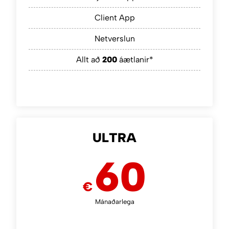
Client App
Netverslun
Allt að
200
áætlanir*
ULTRA
60
€
Mánaðarlega