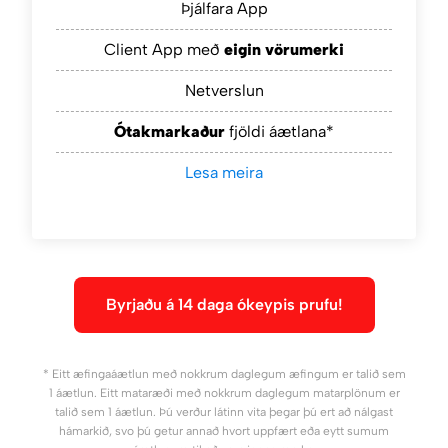
Þjálfara App
Client App með
eigin vörumerki
Netverslun
Ótakmarkaður
fjöldi áætlana*
Lesa meira
Byrjaðu á 14 daga ókeypis prufu!
* Eitt æfingaáætlun með nokkrum daglegum æfingum er talið sem
1 áætlun. Eitt mataræði með nokkrum daglegum matarplönum er
talið sem 1 áætlun. Þú verður látinn vita þegar þú ert að nálgast
hámarkið, svo þú getur annað hvort uppfært eða eytt sumum