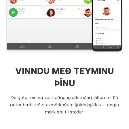
VINNDU MEÐ TEYMINU
ÞÍNU
Þú getur einnig veitt aðgang aðstoðarþjálfurum. Þú
getur bætt við ótakmörkuðum fjölda þjálfara - engin
mörk eru til staðar.