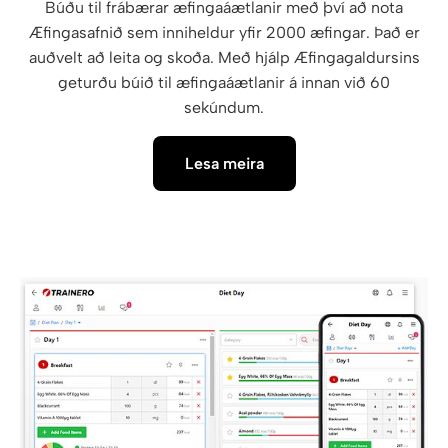
Búðu til frábærar æfingaáætlanir með því að nota
Æfingasafnið sem inniheldur yfir 2000 æfingar. Það er
auðvelt að leita og skoða. Með hjálp Æfingagaldursins
geturðu búið til æfingaáætlanir á innan við 60
sekúndum.
Lesa meira