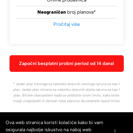
Neograničen
broj planova*
Pročitaj više
Započni besplatni probni period od 14 dana!
* Jedan plan treninga sa nekoliko dnevnih treninga računa se kao 1
plan. Jedan plan ishrane sa nekoliko dnevnih dijeta računa se kao 1
plan. Bićete obaviješteni kada se približite svom limitu, kako biste
mogli unaprijediti ili obrisati neke planove da ostanete ispod limita.
Ova web stranica koristi kolačiće kako bi vam
osigurala najbolje iskustvo na našoj web
Kontaktirajte nas
Dokumentacija
Blog