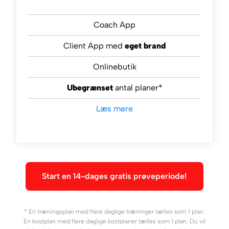
Coach App
Client App med
eget brand
Onlinebutik
Ubegrænset
antal planer*
Læs mere
Start en 14-dages gratis prøveperiode!
* En træningsplan med flere daglige træninger tælles som 1 plan.
En kostplan med flere daglige kostplaner tælles som 1 plan. Du vil