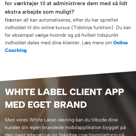
for værktøjer til at administrere dem med så lidt
ekstra arbejde som muligt?
Næsten alt kan automatiseres, efter du har oprettet
indholdet til din online kursus (Tidslinje funktion). Du kan
for eksempel vælge hvornår og på hvilket tidspunkt
indholdet deles med dine klienter. Læs mere om
Online
Coaching
.
WHITE LABEL CLIENT APP
MED EGET BRAND
Med vores White Label-løsning kan du tilbyde dine
kunder din egen brandede mobilapplikation bygget på
den mest interaktive og fleksible coachingplatform på