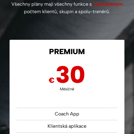
Všechny plány mají všechny funkce s
neomezeným
počtem klientů, skupin a spolu-trenérů.
PREMIUM
30
€
Měsíčně
Coach App
Klientská aplikace