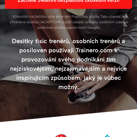
Začněte 14denní bezplatnou zkušební verzi!
Kliknutím na tlačítko výše přijímám
Podmínky služby
Tato stránka je
chráněna službou reCAPTCHA a platí
zásady ochrany osobních údajů
a
podmínky služby
společnosti Google.
Desítky tisíc trenérů, osobních trenérů a
posiloven používají Trainero.com k
provozování svého podnikání tím
nejziskovějším, nejzajímavějším a nejvíce
inspirujícím způsobem, jaký je vůbec
možný.