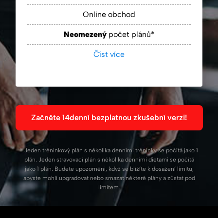
Online obchod
Neomezený
počet plánů*
Číst více
Začněte 14denní bezplatnou zkušební verzi!
* Jeden tréninkový plán s několika denními tréninky se počítá jako 1
plán. Jeden stravovací plán s několika denními dietami se počítá
jako 1 plán. Budete upozorněni, když se blížíte k dosažení limitu,
abyste mohli upgradovat nebo smazat některé plány a zůstat pod
limitem.