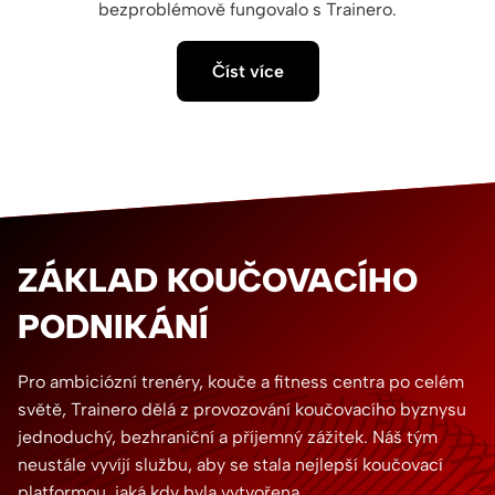
bezproblémově fungovalo s Trainero.
Číst více
ZÁKLAD KOUČOVACÍHO
PODNIKÁNÍ
Pro ambiciózní trenéry, kouče a fitness centra po celém
světě, Trainero dělá z provozování koučovacího byznysu
jednoduchý, bezhraniční a příjemný zážitek. Náš tým
neustále vyvíjí službu, aby se stala nejlepší koučovací
platformou, jaká kdy byla vytvořena.