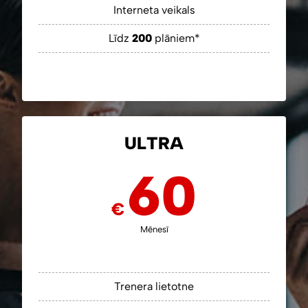
Interneta veikals
Līdz
200
plāniem*
ULTRA
60
€
Mēnesī
Trenera lietotne