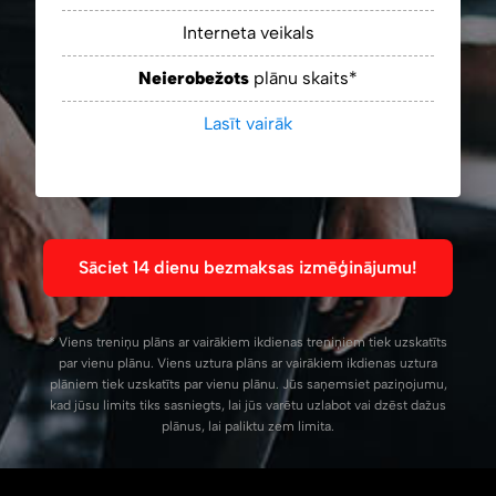
Interneta veikals
Neierobežots
plānu skaits*
Lasīt vairāk
Sāciet 14 dienu bezmaksas izmēģinājumu!
* Viens treniņu plāns ar vairākiem ikdienas treniņiem tiek uzskatīts
par vienu plānu. Viens uztura plāns ar vairākiem ikdienas uztura
plāniem tiek uzskatīts par vienu plānu. Jūs saņemsiet paziņojumu,
kad jūsu limits tiks sasniegts, lai jūs varētu uzlabot vai dzēst dažus
plānus, lai paliktu zem limita.