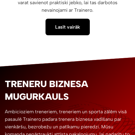
varat savienot praktiski jebko, lai tas darbotos
nevainojami ar Trainero.
Lasīt vairāk
TRENERU BIZNESA
MUGURKAULS
Ambicioziem treneriem, treneriem un sporta zālēm visā
pasaulē Trainero padara trenera biznesa vadīšanu par
vienkāršu, bezrobežu un patīkamu pieredzi. Mūsu
komanda nepārtraukti attīsta pakalpojumu, lai padarītu to