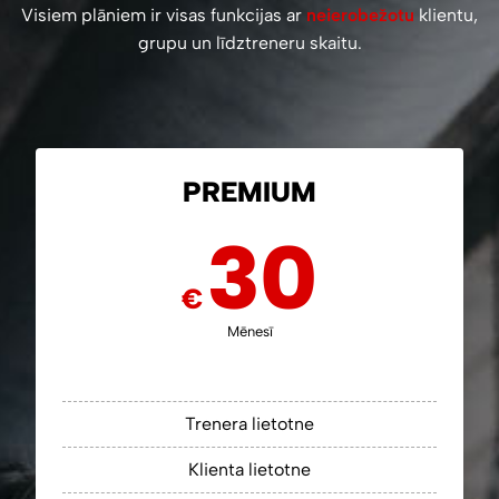
Visiem plāniem ir visas funkcijas ar
neierobežotu
klientu,
grupu un līdztreneru skaitu.
PREMIUM
30
€
Mēnesī
Trenera lietotne
Klienta lietotne