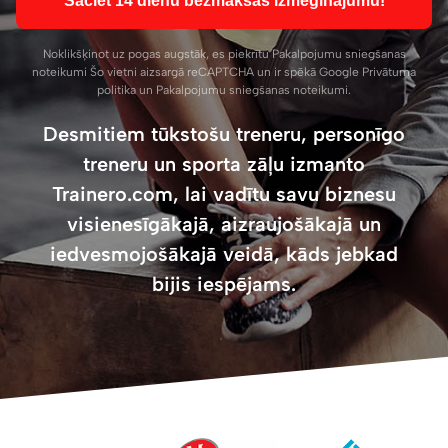
Sāciet 14 dienu bezmaksas izmēģinājumu!
Noklikšķinot uz pogas augstāk, es piekrītu
Pakalpojumu sniegšanas
noteikumi
Šo vietni aizsargā reCAPTCHA un ir spēkā Google
Privātuma
politika
un
Pakalpojumu sniegšanas noteikumi
.
Desmitiem tūkstošu treneru, personīgo
treneru un sporta zāļu izmanto
Trainero.com, lai vadītu savu biznesu
visienesīgākajā, aizraujošākajā un
iedvesmojošākajā veidā, kāds jebkad
bijis iespējams.