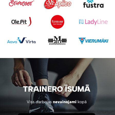
TRAINERO ĪSUMĀ
Viss darbojas
nevainojami
kopā