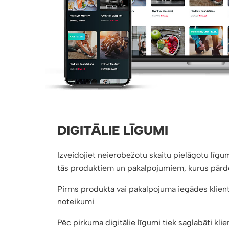
DIGITĀLIE LĪGUMI
Izveidojiet neierobežotu skaitu pielāgotu līgu
tās produktiem un pakalpojumiem, kurus pārdo
Pirms produkta vai pakalpojuma iegādes klien
noteikumi
Pēc pirkuma digitālie līgumi tiek saglabāti kl