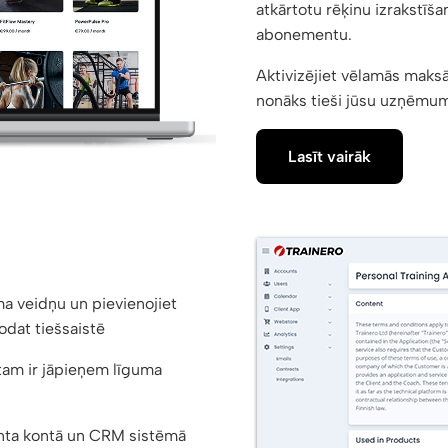
atkārtotu rēķinu izrakstīš
abonementu.
Aktivizējiet vēlamās mak
nonāks tieši jūsu uzņēmu
Lasīt vairāk
ma veidņu un pievienojiet
dat tiešsaistē
tam ir jāpieņem līguma
ienta kontā un CRM sistēmā