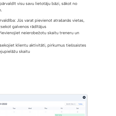
ārvaldīt visu savu lietotāju bāzi, sākot no
m.
valdība: Jūs varat pievienot atrašanās vietas,
zsekot galvenos rādītājus
Pievienojiet neierobežotu skaitu treneru un
sekojiet klientu aktivitāti, pirkumus tiešsaistes
ejupielāžu skaitu