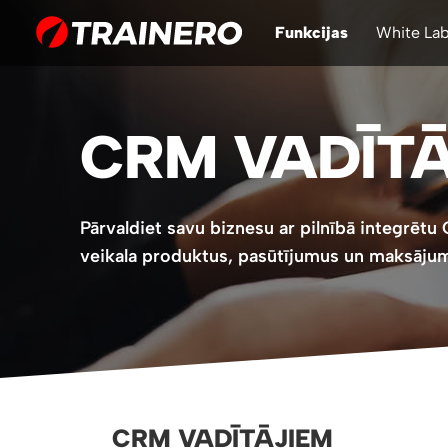
Funkcijas
White Lab
CRM VADĪTĀ
Pārvaldiet savu biznesu ar pilnībā integrētu
veikala produktus, pasūtījumus un maksāju
CRM VADĪTĀJIEM