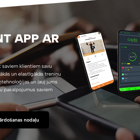
NT APP AR
t saviem klientiem savu
vākās un elastīgākās treniņu
ņtehnoloģijas un ļauj jums
ņu pakalpojumus saviem
pārdošanas nodaļu