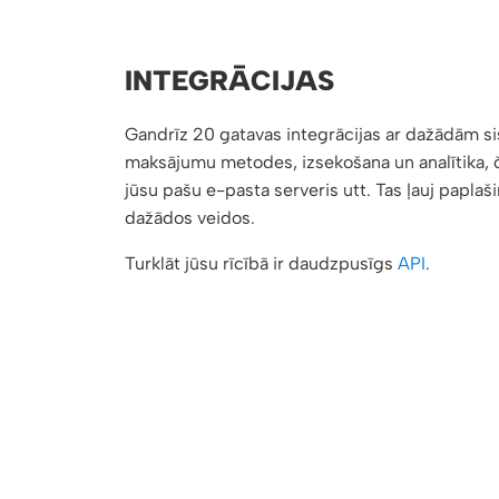
INTEGRĀCIJAS
Gandrīz 20 gatavas integrācijas ar dažādām s
maksājumu metodes, izsekošana un analītika, č
jūsu pašu e-pasta serveris utt. Tas ļauj paplaši
dažādos veidos.
Turklāt jūsu rīcībā ir daudzpusīgs
API
.