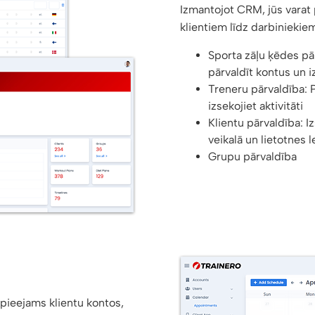
Izmantojot CRM, jūs varat p
klientiem līdz darbiniekie
Sporta zāļu ķēdes pār
pārvaldīt kontus un i
Treneru pārvaldība: 
izsekojiet aktivitāti
Klientu pārvaldība: Iz
veikalā un lietotnes l
Grupu pārvaldība
pieejams klientu kontos,