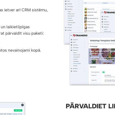
as ietver arī CRM sistēmu,
n laikietilpīgas
at pārvaldīt visu paketi:
botos nevainojami kopā.
PĀRVALDIET L