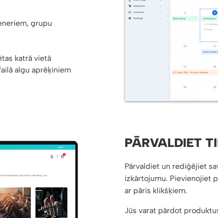
reneriem, grupu
ētas katrā vietā
failā algu aprēķiniem
PĀRVALDIET TI
Pārvaldiet un rediģējiet s
izkārtojumu. Pievienojiet
ar pāris klikšķiem.
Jūs varat pārdot produktus