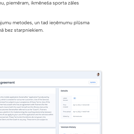
anu, piemēram, ikmēneša sporta zāles
sājumu metodes, un tad ieņēmumu plūsma
mā bez starpniekiem.