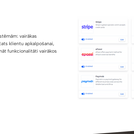
istēmām: vairākas
ats klientu apkalpošanai,
nāt funkcionalitāti vairākos