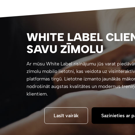
WHITE LABEL CLIE
SAVU ZĪMOLU
Ar mūsu White Label risinājumu jūs varat piedāvā
zīmolu mobilo lietotni, kas veidota uz visinteraktī
platformas tirgū. Lietotne izmanto jaunākās māko
nodrošināt augstas kvalitātes un modernus treni
klientiem.
Lasīt vairāk
Sazinieties ar 