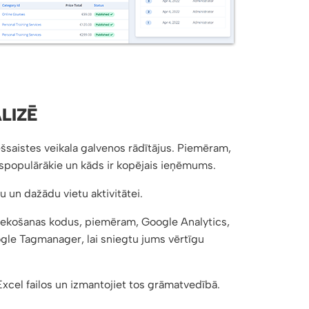
LIZĒ
iešsaistes veikala galvenos rādītājus. Piemēram,
 vispopulārākie un kāds ir kopējais ieņēmums.
ru un dažādu vietu aktivitātei.
izsekošanas kodus, piemēram, Google Analytics,
gle Tagmanager, lai sniegtu jums vērtīgu
Excel failos un izmantojiet tos grāmatvedībā.