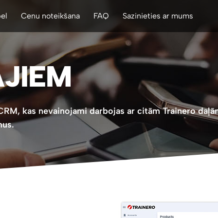
el
Cenu noteikšana
FAQ
Sazinieties ar mums
JIEM
 CRM, kas nevainojami darbojas ar citām Trainero daļām.
mus.