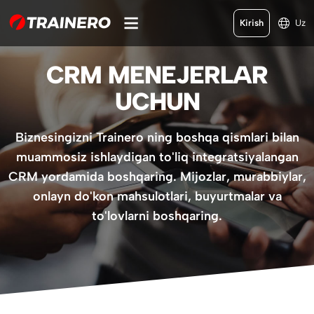
Kirish
Uz
CRM MENEJERLAR
UCHUN
Biznesingizni Trainero ning boshqa qismlari bilan
muammosiz ishlaydigan to'liq integratsiyalangan
CRM yordamida boshqaring. Mijozlar, murabbiylar,
onlayn do'kon mahsulotlari, buyurtmalar va
to'lovlarni boshqaring.