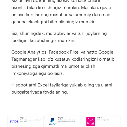
Siz onlayn do'konning asosiy ko'rsatkichlarini
osonlik bilan ko'rishingiz mumkin. Masalan, qaysi
onlayn kurslar eng mashhur va umumiy daromad
qancha ekanligini bilib olishingiz mumkin.
Siz, shuningdek, murabbiylar va turli joylarning
faolligini kuzatishingiz mumkin.
Google Analytics, Facebook Pixel va hatto Google
Tagmanager kabi o'z kuzatuv kodlaringizni o'rnatib,
biznesingizga qimmatli ma'lumotlar olish
imkoniyatiga ega bo'lasiz.
Hisobotlarni Excel fayllariga yuklab oling va ularni
buxgalteriyada foydalaning.