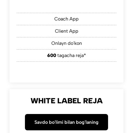
Coach App
Client App
Onlayn do'kon
600
tagacha reja*
WHITE LABEL REJA
Savdo bo'limi bilan bog'laning