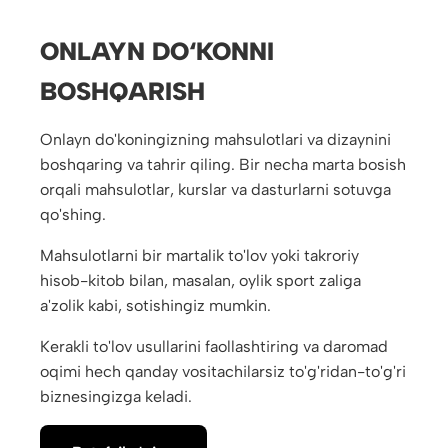
ONLAYN DO‘KONNI
BOSHQARISH
Onlayn do'koningizning mahsulotlari va dizaynini
boshqaring va tahrir qiling. Bir necha marta bosish
orqali mahsulotlar, kurslar va dasturlarni sotuvga
qo'shing.
Mahsulotlarni bir martalik to'lov yoki takroriy
hisob-kitob bilan, masalan, oylik sport zaliga
a'zolik kabi, sotishingiz mumkin.
Kerakli to'lov usullarini faollashtiring va daromad
oqimi hech qanday vositachilarsiz to'g'ridan-to'g'ri
biznesingizga keladi.