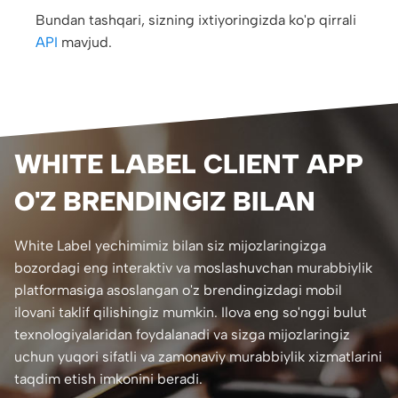
Bundan tashqari, sizning ixtiyoringizda ko'p qirrali
API
mavjud.
WHITE LABEL CLIENT APP
O'Z BRENDINGIZ BILAN
White Label yechimimiz bilan siz mijozlaringizga
bozordagi eng interaktiv va moslashuvchan murabbiylik
platformasiga asoslangan o'z brendingizdagi mobil
ilovani taklif qilishingiz mumkin. Ilova eng so'nggi bulut
texnologiyalaridan foydalanadi va sizga mijozlaringiz
uchun yuqori sifatli va zamonaviy murabbiylik xizmatlarini
taqdim etish imkonini beradi.