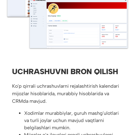
UCHRASHUVNI BRON QILISH
Ko'p qirrali uchrashuvlarni rejalashtirish kalendari
mijozlar hisoblarida, murabbiy hisoblarida va
CRMda mavjud.
Xodimlar murabbiylar, guruh mashg'ulotlari
va turli joylar uchun mavjud vaqtlarni
belgilashlari mumkin.
Mijozlar o'z ilovalari orqali uchrashuvlarni