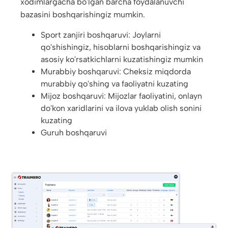
xodimlargacha bo'lgan barcha foydalanuvchi
bazasini boshqarishingiz mumkin.
Sport zanjiri boshqaruvi: Joylarni
qo'shishingiz, hisoblarni boshqarishingiz va
asosiy ko'rsatkichlarni kuzatishingiz mumkin
Murabbiy boshqaruvi: Cheksiz miqdorda
murabbiy qo'shing va faoliyatni kuzating
Mijoz boshqaruvi: Mijozlar faoliyatini, onlayn
do'kon xaridlarini va ilova yuklab olish sonini
kuzating
Guruh boshqaruvi