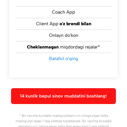
Coach App
Client App
o'z brendi bilan
Onlayn do'kon
Cheklanmagan
miqdordagi rejalar*
Batafsil o'qing
14 kunlik bepul sinov muddatini boshlang!
* Bir nechta kundalik mashg'ulotlarni o'z ichiga olgan bitta
mashg'ulot rejasi 1 reja sifatida hisoblanadi. Bir nechta kundalik
dietalarni o'z ichiga olgan bitta diet rejasi ham 1 reja sifatida