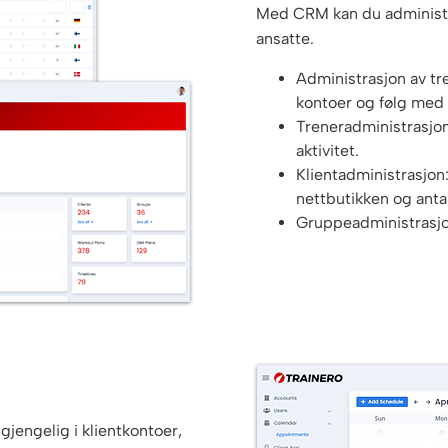
Med CRM kan du administre
ansatte.
Administrasjon av tre
kontoer og følg med 
Treneradministrasjon:
aktivitet.
Klientadministrasjon:
nettbutikken og anta
Gruppeadministrasj
lgjengelig i klientkontoer,