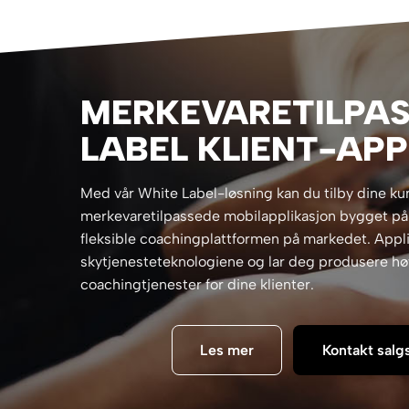
MERKEVARETILPAS
LABEL KLIENT-APP
Med vår White Label-løsning kan du tilby dine k
merkevaretilpassede mobilapplikasjon bygget på 
fleksible coachingplattformen på markedet. Appl
skytjenesteteknologiene og lar deg produsere h
coachingtjenester for dine klienter.
Les mer
Kontakt salg