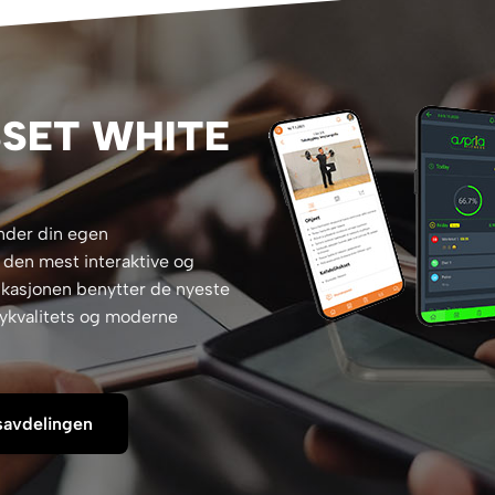
SET WHITE
under din egen
den mest interaktive og
ikasjonen benytter de nyeste
øykvalitets og moderne
savdelingen