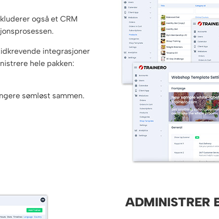
inkluderer også et CRM
asjonsprosessen.
tidkrevende integrasjoner
istrere hele pakken:
 fungere sømløst sammen.
ADMINISTRER 