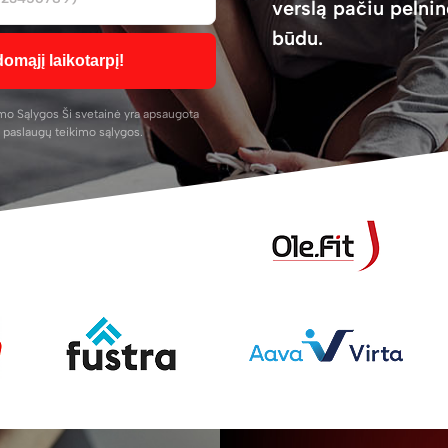
verslą pačiu pelnin
būdu.
mąjį laikotarpį!
imo Sąlygos
Ši svetainė yra apsaugota
i
paslaugų teikimo sąlygos
.