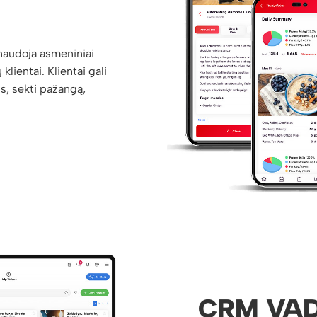
 naudoja asmeniniai
 klientai. Klientai gali
us, sekti pažangą,
CRM VA