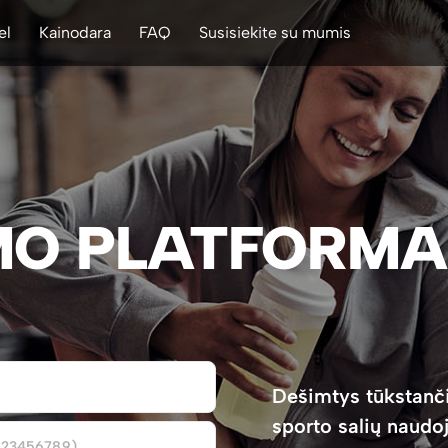
el
Kainodara
FAQ
Susisiekite su mumis
MO PLATFORMA
Dešimtys tūkstančių
sporto salių naudo