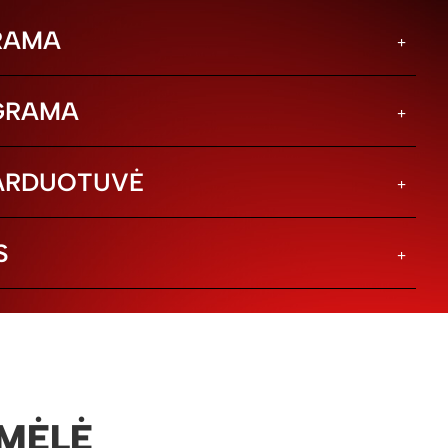
RAMA
GRAMA
PARDUOTUVĖ
S
MĖLĖ