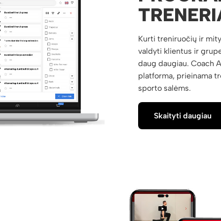
TRENER
Kurti treniruočių ir mit
valdyti klientus ir grupe
daug daugiau. Coach App
platforma, prieinama t
sporto salėms.
Skaityti daugiau