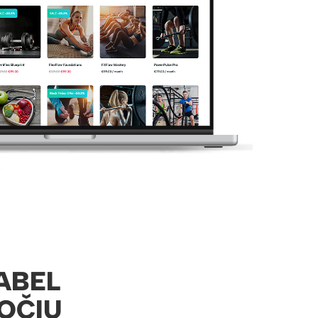
ABEL
OČIŲ