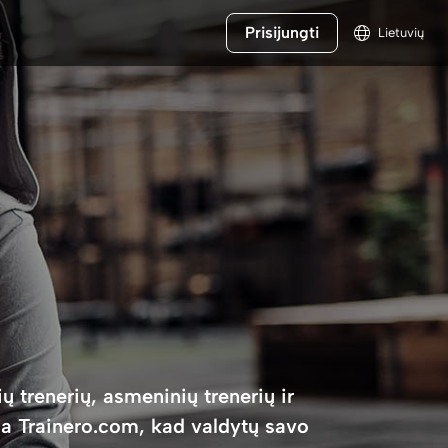
Prisijungti
Lietuvių
 trenerių, asmeninių trenerių ir
ja Trainero.com, kad valdytų savo