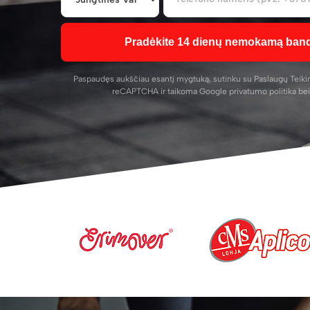
Pradėkite 14 dienų nemokamą bando
Paspaudęs aukščiau esantį mygtuką, sutinku su
Paslaugų Teik
reCAPTCHA ir taikoma Google
privatumo politika
be