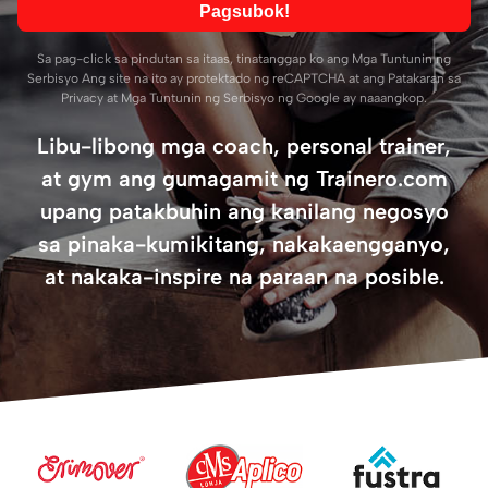
Pagsubok!
Sa pag-click sa pindutan sa itaas, tinatanggap ko ang
Mga Tuntunin ng
Serbisyo
Ang site na ito ay protektado ng reCAPTCHA at ang
Patakaran sa
Privacy
at
Mga Tuntunin ng Serbisyo
ng Google ay naaangkop.
Libu-libong mga coach, personal trainer,
at gym ang gumagamit ng Trainero.com
upang patakbuhin ang kanilang negosyo
sa pinaka-kumikitang, nakakaengganyo,
at nakaka-inspire na paraan na posible.