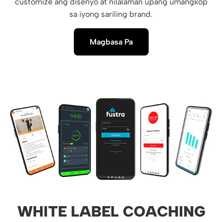
customize ang disenyo at nilalaman upang umangkop
sa iyong sariling brand.
Magbasa Pa
WHITE LABEL COACHING