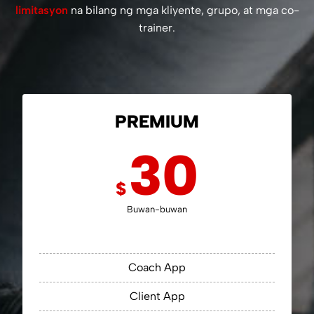
limitasyon
na bilang ng mga kliyente, grupo, at mga co-
trainer.
PREMIUM
30
$
Buwan-buwan
Coach App
Client App