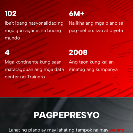
102
6M+
Iba't ibang nasyonalidad ng
Nalikha ang mga plano sa
mga gumagamit sa buong
pag-eehersisyo at diyeta
mundo
4
2008
Mga kontinente kung saan
Ang taon kung kailan
matatagpuan ang mga data
itinatag ang kumpanya
center ng Trainero
PAGPEPRESYO
Lahat ng plano ay may lahat ng tampok na may
walang