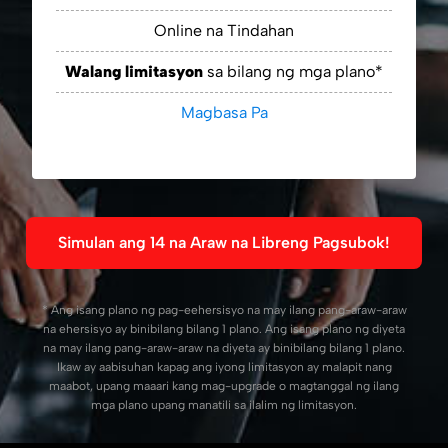
Online na Tindahan
Walang limitasyon
sa bilang ng mga plano*
Magbasa Pa
Simulan ang 14 na Araw na Libreng Pagsubok!
* Ang isang plano ng pag-eehersisyo na may ilang pang-araw-araw
na ehersisyo ay binibilang bilang 1 plano. Ang isang plano ng diyeta
na may ilang pang-araw-araw na diyeta ay binibilang bilang 1 plano.
Ikaw ay aabisuhan kapag ang iyong limitasyon ay malapit nang
maabot, upang maaari kang mag-upgrade o magtanggal ng ilang
mga plano upang manatili sa ilalim ng limitasyon.