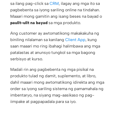
sa ilang pag-click sa
CRM
, ilagay ang mga ito sa
pagbebenta sa iyong sariling online na tindahan.
Maaari mong gamitin ang isang beses na bayad o
paulit-ulit na bayad
sa mga produkto.
Ang customer ay awtomatikong makakakuha ng
biniling nilalaman sa kanilang
Client App
, kung
saan maaari mo ring ibahagi halimbawa ang mga
patalastas at anunsyo tungkol sa mga bagong
serbisyo at kurso.
Madali rin ang pagbebenta ng mga pisikal na
produkto tulad ng damit, suplemento, at libro,
dahil maaari mong awtomatikong idirekta ang mga
order sa iyong sariling sistema ng pamamahala ng
imbentaryo, na siyang mag-aasikaso ng pag-
iimpake at pagpapadala para sa iyo.