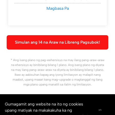
Magbasa Pa
Simulan ang 14 na Araw na Libreng Pagsubok!
* Ang isang plano ng pag-eehersisyo na may ilang pang-araw-araw
na ehersisyo ay binibilang bilang 1 plano. Ang isang plano ng diyeta
na may ilang pang-araw-araw na diyeta ay binibilang bilang 1 plano.
Ikaw ay aabisuhan kapag ang iyong limitasyon ay malapit nang
maabot, upang maaari kang mag-upgrade o magtanggal ng ilang
mga plano upang manatili sa ilalim ng limitasyon.
Gumagamit ang website na ito ng cookies
Makipag-ugnayan sa amin
Dokumentasyon
upang matiyak na makakakuha ka ng