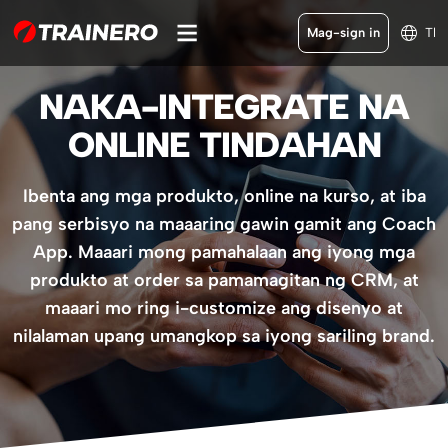
Mag-sign in
Tl
NAKA-INTEGRATE NA
ONLINE TINDAHAN
Ibenta ang mga produkto, online na kurso, at iba
pang serbisyo na maaaring gawin gamit ang Coach
App. Maaari mong pamahalaan ang iyong mga
produkto at order sa pamamagitan ng CRM, at
maaari mo ring i-customize ang disenyo at
nilalaman upang umangkop sa iyong sariling brand.