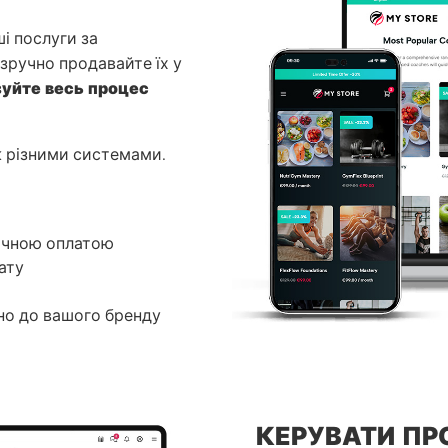
і послуги за
 зручно продавайте їх у
уйте весь процес
іж різними системами.
ячною оплатою
ату
но до вашого бренду
КЕРУВАТИ П