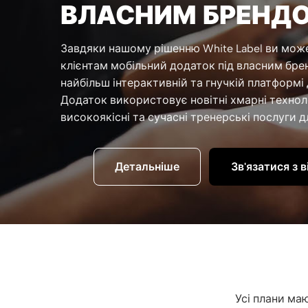
ВЛАСНИМ БРЕНД
Завдяки нашому рішенню White Label ви мож
клієнтам мобільний додаток під власним бре
найбільш інтерактивній та гнучкій платформі 
Додаток використовує новітні хмарні технол
високоякісні та сучасні тренерські послуги д
Детальніше
Зв'язатися з 
Усі плани маю