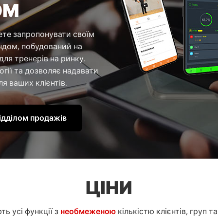
ОМ
ете запропонувати своїм
ндом, побудований на
для тренерів на ринку.
огії та дозволяє надавати
ля ваших клієнтів.
відділом продажів
ЦІНИ
ть усі функції з
необмеженою
кількістю клієнтів, груп та