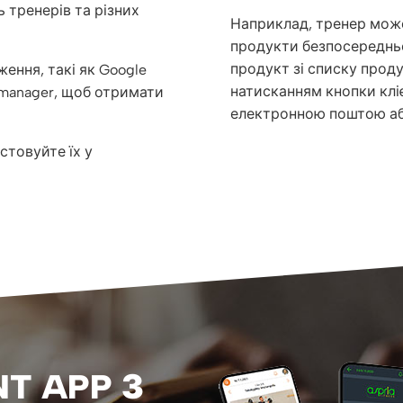
 тренерів та різних
Наприклад, тренер може
продукти безпосередньо 
продукт зі списку проду
ення, такі як Google
натисканням кнопки клі
Tagmanager, щоб отримати
електронною поштою аб
стовуйте їх у
NT APP З