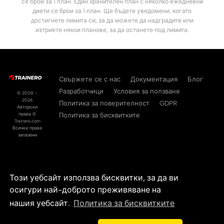
се брои за 1 план. Един хранителен план с няколко ежедневни
диети се брои за 1 план. Ще бъдете уведомени, когато
достигнете лимита си, за да можете да надградите или
изтриете някои планове, за да останете под лимита.
Свържете се с нас
Документация
Блог
Разработчици
Условия за ползване
© 2008 -
2026
Политика за поверителност
GDPR
Авторски
права ©
Политика за бисквитките
Trainero.com
Всички права
запазени
Този уебсайт използва бисквитки, за да ви
осигури най-доброто преживяване на
нашия уебсайт.
Политика за бисквитките