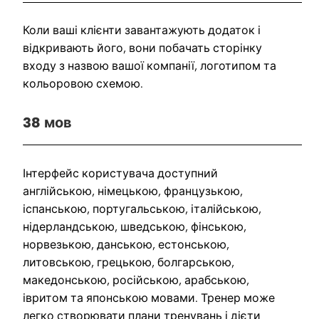
Коли ваші клієнти завантажують додаток і
відкривають його, вони побачать сторінку
входу з назвою вашої компанії, логотипом та
кольоровою схемою.
38 мов
Інтерфейс користувача доступний
англійською, німецькою, французькою,
іспанською, португальською, італійською,
нідерландською, шведською, фінською,
норвезькою, данською, естонською,
литовською, грецькою, болгарською,
македонською, російською, арабською,
івритом та японською мовами. Тренер може
легко створювати плани тренувань і дієти