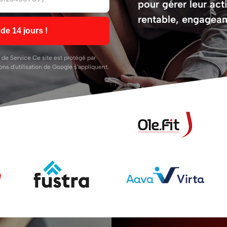
pour gérer leur act
rentable, engagean
de 14 jours !
 de Service
Ce site est protégé par
ns d'utilisation
de Google s'appliquent.