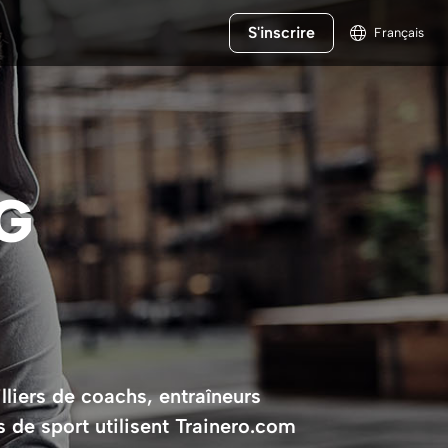
S'inscrire
Français
G
lliers de coachs, entraîneurs
s de sport utilisent Trainero.com