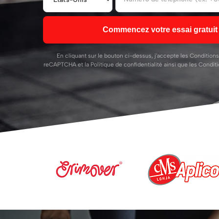
Commencez votre essai gratuit 
En cliquant sur le bouton ci-dessus, j'accepte les
Conditions
reCAPTCHA et la
Politique de confidentialité
ainsi que les
Conditio