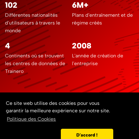
102
6M+
Différentes nationalités
Plans d'entraînement et de
d'utilisateurs à travers le
régime créés
monde
4
2008
Continents où se trouvent
L'année de création de
les centres de données de
l'entreprise
Trainero
Ce site web utilise des cookies pour vous
garantir la meilleure expérience sur notre site.
Contactez-nous
Documentation
Blog
Politique des Cookies
Développeurs
Conditions de Service
© 2008 - 2026
Copyright ©
Politique de confidentialité
GDPR
Trainero.com
Tous droits
Politique des Cookies
D'accord !
réservés