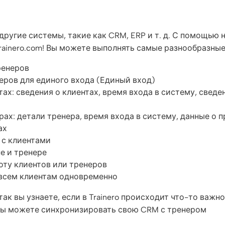
ругие системы, такие как CRM, ERP и т. д. С помощью 
ainero.com! Вы можете выполнять самые разнообразные
ренеров
еров для единого входа (Единый вход)
х: сведения о клиентах, время входа в систему, сведе
х: детали тренера, время входа в систему, данные о пр
ах
 с клиентами
пе и тренере
оту клиентов или тренеров
 всем клиентам одновременно
 так вы узнаете, если в Trainero происходит что-то важн
вы можете синхронизировать свою CRM с тренером