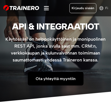
Kirjaudu sisään
Fi
API & INTEGRAATIOT
Käytössäsi on helppokäyttöinen ja monipuolinen
REST API, jonka avulla saat mm. CRM:n,
verkkokaupan ja kulunvalvonnan toimimaan
saumattomasti yhdessä Traineron kanssa.
Ota yhteyttä myyntiin