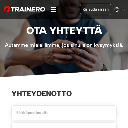
Kirjaudu sisään
Fi
OTA YHTEYTTÄ
Autamme mielellämme, jos sinulla on kysymyksiä.
YHTEYDENOTTO