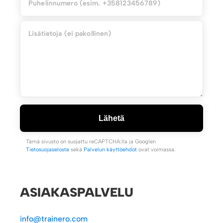
Lähetä
Tämä sivusto on suojattu reCAPTCHA:lla ja Googlen
Tietosuojaseloste
sekä
Palvelun käyttöehdot
ovat voimassa.
ASIAKASPALVELU
info@trainero.com