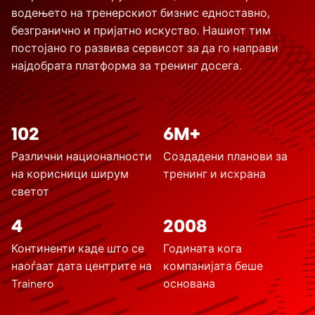
водењето на тренерскиот бизнис едноставно,
безгранично и пријатно искуство. Нашиот тим
постојано го развива сервисот за да го направи
најдобрата платформа за тренинг досега.
102
6M+
Различни националности
Создадени планови за
на корисници ширум
тренинг и исхрана
светот
4
2008
Континенти каде што се
Годината кога
наоѓаат дата центрите на
компанијата беше
Trainero
основана