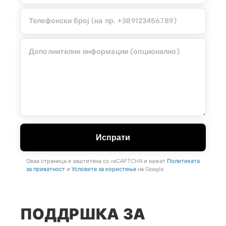
Испрати
Оваа страница е заштитена со reCAPTCHA и важат
Политиката
за приватност
и
Условите за користење
на Google.
ПОДДРШКА ЗА