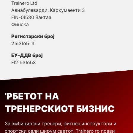
Trainero Ltd
Авиабулеварди, Кархумаенти 3
FIN-01530 Вантаа
Финска
Регистарски број
2163165-3
ЕУ-ДДВ број
FI21631653
'РБЕТОТ НА
ТРЕНЕРСКИОТ БИЗНИС
За амбициозни тренери, фитнес инструктори и
спортски сали ширум светот, Trainero го прави