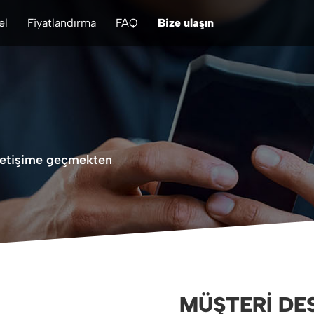
el
Fiyatlandırma
FAQ
Bize ulaşın
 iletişime geçmekten
MÜŞTERI DE