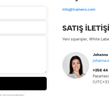
info@trainero.com
SATIŞ İLETIŞ
Yeni siparişler, White Labe
Johanna 
johanna.
+358 44 
Pazartesi
(UTC+3) u
rı
ile korunmaktadır.