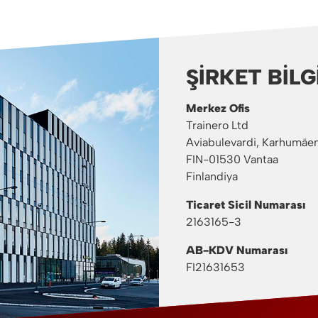
ŞIRKET BILG
Merkez Ofis
Trainero Ltd
Aviabulevardi, Karhumäen
FIN-01530 Vantaa
Finlandiya
Ticaret Sicil Numarası
2163165-3
AB-KDV Numarası
FI21631653