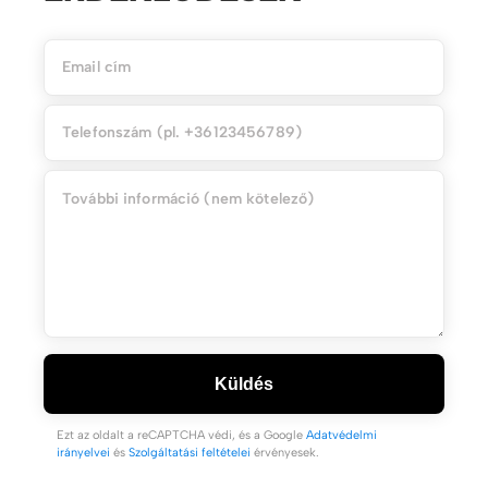
Küldés
Ezt az oldalt a reCAPTCHA védi, és a Google
Adatvédelmi
irányelvei
és
Szolgáltatási feltételei
érvényesek.