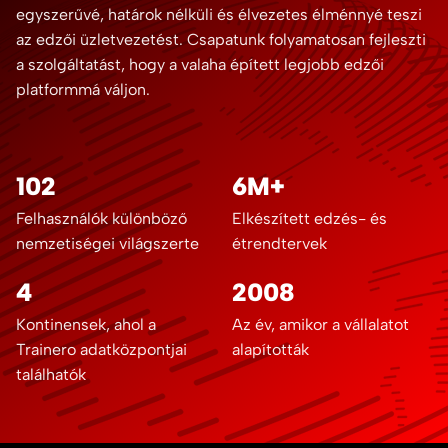
egyszerűvé, határok nélküli és élvezetes élménnyé teszi
az edzői üzletvezetést. Csapatunk folyamatosan fejleszti
a szolgáltatást, hogy a valaha épített legjobb edzői
platformmá váljon.
102
6M+
Felhasználók különböző
Elkészített edzés- és
nemzetiségei világszerte
étrendtervek
4
2008
Kontinensek, ahol a
Az év, amikor a vállalatot
Trainero adatközpontjai
alapították
találhatók