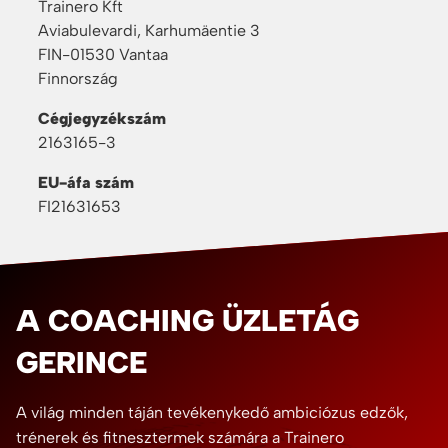
Trainero Kft
Aviabulevardi, Karhumäentie 3
FIN-01530 Vantaa
Finnország
Cégjegyzékszám
2163165-3
EU-áfa szám
FI21631653
A COACHING ÜZLETÁG
GERINCE
A világ minden táján tevékenykedő ambiciózus edzők,
trénerek és fitnesztermek számára a Trainero