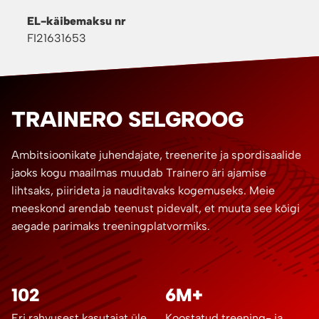
EL-käibemaksu nr
FI21631653
TRAINERO SELGROOG
Ambitsioonikate juhendajate, treenerite ja spordisaalide
jaoks kogu maailmas muudab Trainero äri ajamise
lihtsaks, piirideta ja nauditavaks kogemuseks. Meie
meeskond arendab teenust pidevalt, et muuta see kõigi
aegade parimaks treeningplatvormiks.
102
6M+
Eri rahvusest kasutajat üle
Koostatud treening- ja