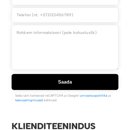
Saada
Seda saiti kaitsevad reCAPTCHA ja Google'i
privaatsuspoliitika
ja
teenusetingimused
kehtivad.
KLIENDITEENINDUS