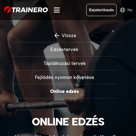
Bejelentkezés
Hu
Vissza
Edzéstervek
Táplálkozási tervek
Fejlődés nyomon követése
Online edzés
ONLINE EDZÉS