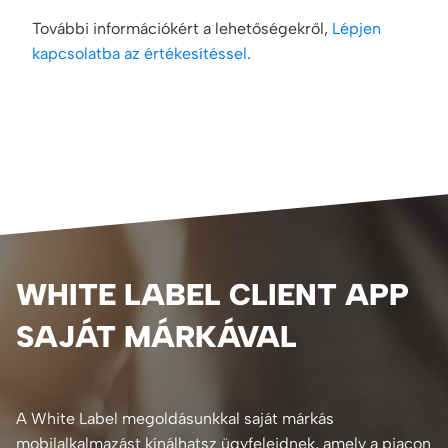
További információkért a lehetőségekről,
Lépjen
kapcsolatba az értékesítéssel
.
WHITE LABEL CLIENT APP
SAJÁT MÁRKÁVAL
A White Label megoldásunkkal saját márkás
mobilalkalmazást kínálhatsz ügyfeleidnek, amely a piacon