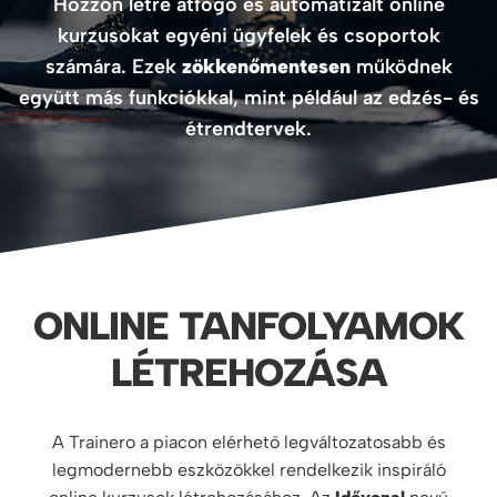
Hozzon létre átfogó és automatizált online
kurzusokat egyéni ügyfelek és csoportok
számára. Ezek
zökkenőmentesen
működnek
együtt más funkciókkal, mint például az edzés- és
étrendtervek.
ONLINE TANFOLYAMOK
LÉTREHOZÁSA
A Trainero a piacon elérhető legváltozatosabb és
legmodernebb eszközökkel rendelkezik inspiráló