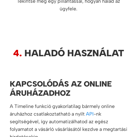
Tekintse meg egy pillantással, hogyan halad az
ügyfele.
4.
HALADÓ HASZNÁLAT
KAPCSOLÓDÁS AZ ONLINE
ÁRUHÁZADHOZ
A Timeline funkció gyakorlatilag bármely online
áruházhoz csatlakoztatható a nyílt
API
-nk
segítségével, így automatizálhatod az egész
folyamatot a vásárló vásárlásától kezdve a megtartási
hirdetésekig.