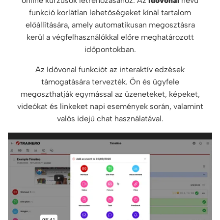
online kurzusok létrehozásához. Az
Idővonal
nevű
funkció korlátlan lehetőségeket kínál tartalom
előállítására, amely automatikusan megosztásra
kerül a végfelhasználókkal előre meghatározott
időpontokban.
Az Idővonal funkciót az interaktív edzések
támogatására tervezték. Ön és ügyfele
megoszthatják egymással az üzeneteket, képeket,
videókat és linkeket napi események során, valamint
valós idejű chat használatával.