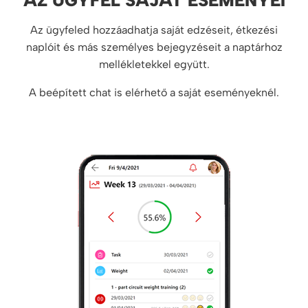
AZ ÜGYFÉL SAJÁT ESEMÉNYEI
Az ügyfeled hozzáadhatja saját edzéseit, étkezési
naplóit és más személyes bejegyzéseit a naptárhoz
mellékletekkel együtt.
A beépített chat is elérhető a saját eseményeknél.