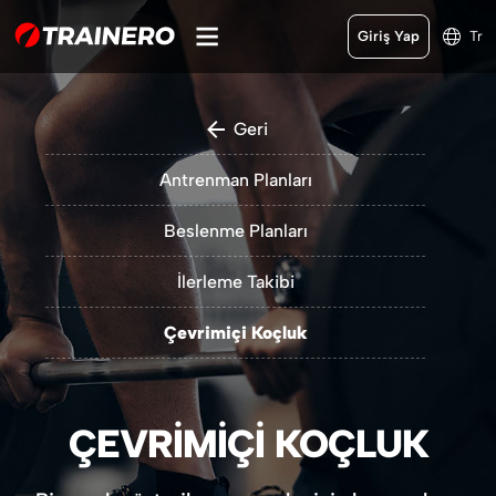
Giriş Yap
Tr
Geri
Antrenman Planları
Beslenme Planları
İlerleme Takibi
Çevrimiçi Koçluk
ÇEVRIMIÇI KOÇLUK