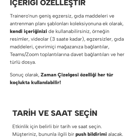
İÇERIĞI ÖZELLEŞTIR
Trainero'nun geniş egzersiz, gıda maddeleri ve
antrenman planı şablonları koleksiyonuna ek olarak,
kendi içeriğinizi
de kullanabilirsiniz, örneğin
resimler, videolar (3 saate kadar), egzersizler, gıda
maddeleri, çevrimiçi mağazanıza bağlantılar,
Teams/Zoom toplantılarına davet bağlantıları ve her
türlü dosya.
Sonuç olarak,
Zaman Çizelgesi özelliği her tür
koçlukta kullanılabilir!
TARIH VE SAAT SEÇIN
Etkinlik için belirli bir tarih ve saat seçin.
Müşteriniz, bununla ilgili bir
push bildirimi
alacak.