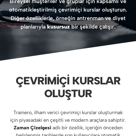
Bireysel müşteriler ve gruplar için kapsamlı ve
otomatikleştirilmiş çevrimiçi kurslar oluşturun.
Diğer özelliklerle, örneğin antrenman ve diyet
planlarıyla
kusursuz
bir şekilde çalışır.
ÇEVRIMIÇI KURSLAR
OLUŞTUR
Trainero, ilham verici çevrimiçi kurslar oluşturmak
için piyasadaki en çeşitli ve modern araçlara sahiptir.
Zaman Çizelgesi
adlı bir özellik, içeriğin önceden
belirlenmiş tarihlerde son kullanıcılara otomatik