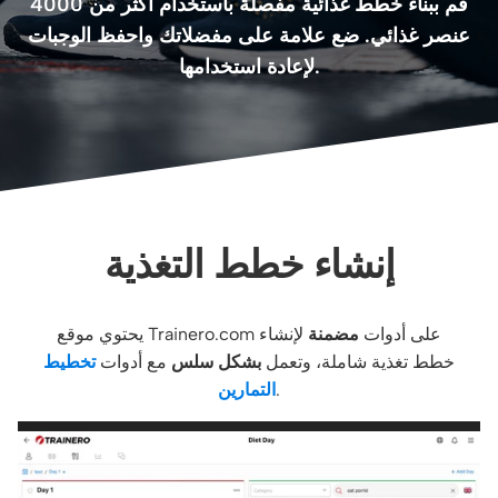
قم ببناء خطط غذائية مفصلة باستخدام أكثر من 4000
عنصر غذائي. ضع علامة على مفضلاتك واحفظ الوجبات
لإعادة استخدامها.
إنشاء خطط التغذية
يحتوي موقع Trainero.com على أدوات
مضمنة
لإنشاء
خطط تغذية شاملة، وتعمل
بشكل سلس
مع أدوات
تخطيط
.
التمارين