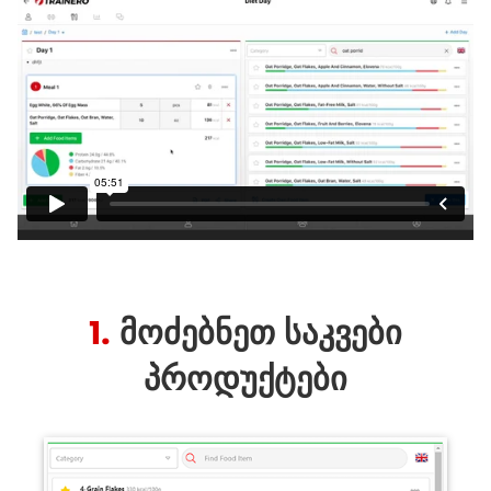
1.
ᲛᲝᲫᲔᲑᲜᲔᲗ ᲡᲐᲙᲕᲔᲑᲘ
ᲞᲠᲝᲓᲣᲥᲢᲔᲑᲘ