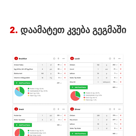
2.
ᲓᲐᲐᲛᲐᲢᲔᲗ ᲙᲕᲔᲑᲐ ᲒᲔᲒᲛᲐᲨᲘ