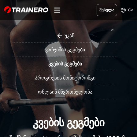
შესვლა
Ge
უკან
ვარჯიშის გეგმები
კვების გეგმები
პროგრესის მონიტორინგი
ონლაინ მწვრთნელობა
ᲙᲕᲔᲑᲘᲡ ᲒᲔᲒᲛᲔᲑᲘ