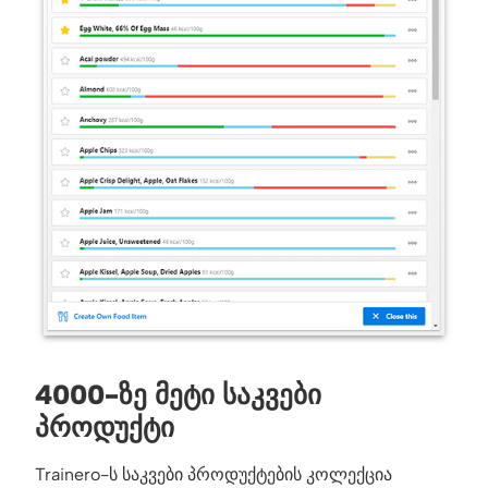
4000-ᲖᲔ ᲛᲔᲢᲘ ᲡᲐᲙᲕᲔᲑᲘ
ᲞᲠᲝᲓᲣᲥᲢᲘ
Trainero-ს საკვები პროდუქტების კოლექცია