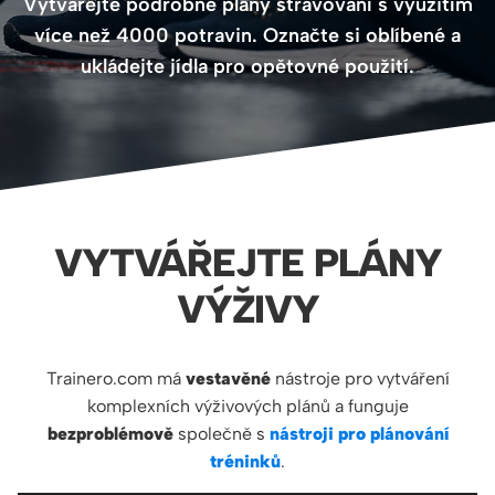
Vytvářejte podrobné plány stravování s využitím
více než 4000 potravin. Označte si oblíbené a
ukládejte jídla pro opětovné použití.
VYTVÁŘEJTE PLÁNY
VÝŽIVY
Trainero.com má
vestavěné
nástroje pro vytváření
komplexních výživových plánů a funguje
bezproblémově
společně s
nástroji pro plánování
tréninků
.