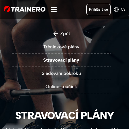
Přihlásit se
Cs
Zpět
Tréninkové plány
Stravovací plány
Sledování pokroku
Online koučink
STRAVOVACÍ PLÁNY