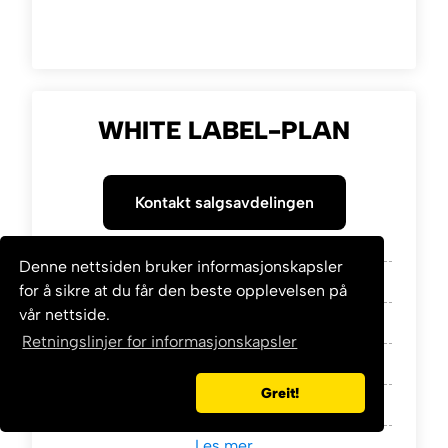
WHITE LABEL-PLAN
Kontakt salgsavdelingen
Denne nettsiden bruker informasjonskapsler
Coach App
for å sikre at du får den beste opplevelsen på
vår nettside.
Client App med
eget merke
Retningslinjer for informasjonskapsler
Nettbutikk
Greit!
Ubegrenset
antall planer*
Les mer