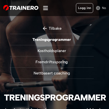
Logg inn
No
Tilbake
Treningsprogrammer
Kostholdsplaner
Fremdriftssporing
Nettbasert coaching
TRENINGSPROGRAMMER